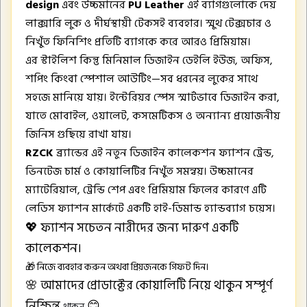
design
এবং উচ্চমানের
PU Leather
এই ব্যাগগুলোকে দেয়
লাক্সারি লুক ও দীর্ঘস্থায়ী টেকসই ব্যবহার। স্মুথ টেক্সচার ও
নিখুঁত ফিনিশিং প্রতিটি ব্যাগকে করে আরও প্রিমিয়াম।
এর স্টাইলিশ কিন্তু মিনিমাল ডিজাইন ডেইলি ইউজ, অফিস,
শপিং কিংবা স্পেশাল আউটিং—সব ধরনের লুকের সাথে
সহজে মানিয়ে যায়। ইন্টেরিয়র স্পেস স্মার্টভাবে ডিজাইন করা,
যাতে মোবাইল, ওয়ালেট, কসমেটিকস ও অন্যান্য প্রয়োজনীয়
জিনিস গুছিয়ে রাখা যায়।
RZCK
ব্র্যান্ডের এই নতুন ডিজাইন কালেকশন ফ্যাশন ট্রেন্ড,
ভিনটেজ চার্ম ও কোয়ালিটির নিখুঁত সমন্বয়। উচ্চমানের
ম্যাটেরিয়াল, ট্রেন্ডি শেপ এবং প্রিমিয়াম ফিলের কারণে এটি
লেডিস ফ্যাশন মার্কেটে একটি হাই-ডিমান্ড হ্যান্ডব্যাগ চয়েস।
💖 ফ্যাশন সচেতন নারীদের জন্য দারুণ একটি
কালেকশন।
🎁 নিজে ব্যবহার করুন অথবা প্রিয়জনকে গিফট দিন।
🌸 আমাদের প্রোডাক্টের কোয়ালিটি নিয়ে থাকুন সম্পূর্ণ
নিশ্চিন্ত
😊
থাকুন