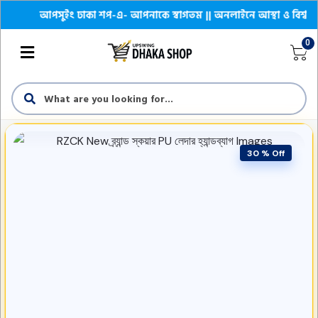
আপসুইং ঢাকা শপ-এ- আপনাকে স্বাগতম || অনলাইনে আস্থা ও বিশ্বস্ততার স
0
30 % Off