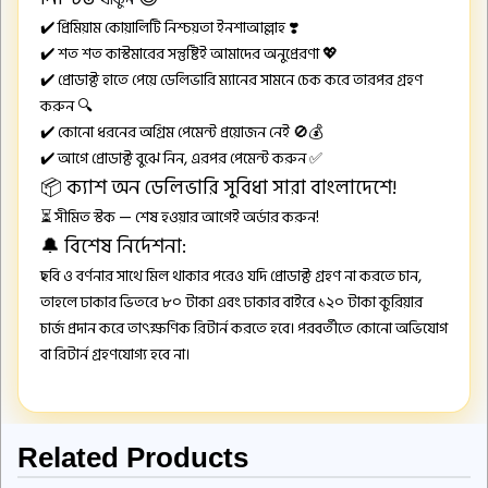
✔️ প্রিমিয়াম কোয়ালিটি নিশ্চয়তা ইনশাআল্লাহ ❣️
✔️ শত শত কাস্টমারের সন্তুষ্টিই আমাদের অনুপ্রেরণা 💖
✔️ প্রোডাক্ট হাতে পেয়ে ডেলিভারি ম্যানের সামনে চেক করে তারপর গ্রহণ
করুন 🔍
✔️ কোনো ধরনের অগ্রিম পেমেন্ট প্রয়োজন নেই 🚫💰
✔️ আগে প্রোডাক্ট বুঝে নিন, এরপর পেমেন্ট করুন ✅
📦 ক্যাশ অন ডেলিভারি সুবিধা সারা বাংলাদেশে!
⏳ সীমিত স্টক — শেষ হওয়ার আগেই অর্ডার করুন!
🔔 বিশেষ নির্দেশনা:
ছবি ও বর্ণনার সাথে মিল থাকার পরেও যদি প্রোডাক্ট গ্রহণ না করতে চান,
তাহলে ঢাকার ভিতরে ৮০ টাকা এবং ঢাকার বাইরে ১২০ টাকা কুরিয়ার
চার্জ প্রদান করে তাৎক্ষণিক রিটার্ন করতে হবে। পরবর্তীতে কোনো অভিযোগ
বা রিটার্ন গ্রহণযোগ্য হবে না।
Related Products