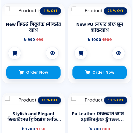
1 % Off
23 % Off
New কিউট সিকুইন্স শোল্ডার
New PU লেদার হাফ মুন
ব্যাগ
হ্যান্ডব্যাগ
৳ 990
999
৳ 1000
1300
Order Now
Order Now
11 % Off
13 % Off
Stylish and Elegant
Pu Leather মেকআপ ব্যাগ –
ডিজাইনের প্রিমিয়াম লেডিস
ওয়াটারপ্রুফ ট্রাভেল
হ্যান্ডব্যাগ
টয়লেটরি
৳ 1200
1350
৳ 700
800