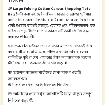
Travel
এই
Large Folding Cotton Canvas Shopping Tote
Bag
তৈরি করা হয়েছে দৈনন্দিন ব্যবহার ও ভ্রমণের সুবিধার
কথা মাথায় রেখে। উচ্চমানের কটন ক্যানভাস ফ্যাব্রিক দিয়ে
তৈরি হওয়ায় ব্যাগটি মজবুত, টেকসই এবং পরিবেশবান্ধব। বড়
সাইজ ও শক্ত স্টিচিং থাকার কারণে এটি ভারী জিনিস বহন
করতেও উপযোগী।
ফোল্ডেবল ডিজাইনের ফলে ব্যবহার না করলে সহজেই ভাঁজ
করে রাখা যায়, যা ট্রাভেল, শপিং ও আউটডোর ব্যবহারে
অতিরিক্ত সুবিধা দেয়। শোল্ডার স্ট্র্যাপ আরামদায়ক হওয়ায়
দীর্ঘ সময় বহন করলেও কাঁধে চাপ পড়ে না।
💖 ফ্যাশন সচেতন নারীদের জন্য দারুণ একটি
কালেকশন।
🎁 নিজে ব্যবহার করুন অথবা প্রিয়জনকে গিফট দিন।
🌸 আমাদের প্রোডাক্টের কোয়ালিটি নিয়ে থাকুন সম্পূর্ণ
নিশ্চিন্ত
😊
থাকুন