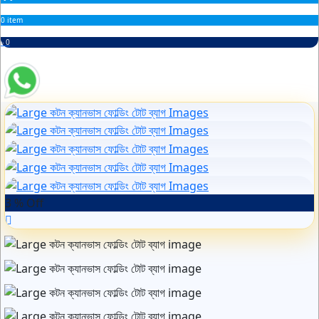
0 item
৳ 0
3 % Off