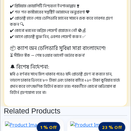
✔️ প্রিমিয়াম কোয়ালিটি নিশ্চয়তা ইনশাআল্লাহ ❣️
✔️ শত শত কাস্টমারের সন্তুষ্টিই আমাদের অনুপ্রেরণা 💖
✔️ প্রোডাক্ট হাতে পেয়ে ডেলিভারি ম্যানের সামনে চেক করে তারপর গ্রহণ
করুন 🔍
✔️ কোনো ধরনের অগ্রিম পেমেন্ট প্রয়োজন নেই 🚫💰
✔️ আগে প্রোডাক্ট বুঝে নিন, এরপর পেমেন্ট করুন ✅
📦 ক্যাশ অন ডেলিভারি সুবিধা সারা বাংলাদেশে!
⏳ সীমিত স্টক — শেষ হওয়ার আগেই অর্ডার করুন!
🔔 বিশেষ নির্দেশনা:
ছবি ও বর্ণনার সাথে মিল থাকার পরেও যদি প্রোডাক্ট গ্রহণ না করতে চান,
তাহলে ঢাকার ভিতরে ৮০ টাকা এবং ঢাকার বাইরে ১২০ টাকা কুরিয়ার চার্জ
প্রদান করে তাৎক্ষণিক রিটার্ন করতে হবে। পরবর্তীতে কোনো অভিযোগ বা
রিটার্ন গ্রহণযোগ্য হবে না।
Related Products
1 % Off
23 % Off