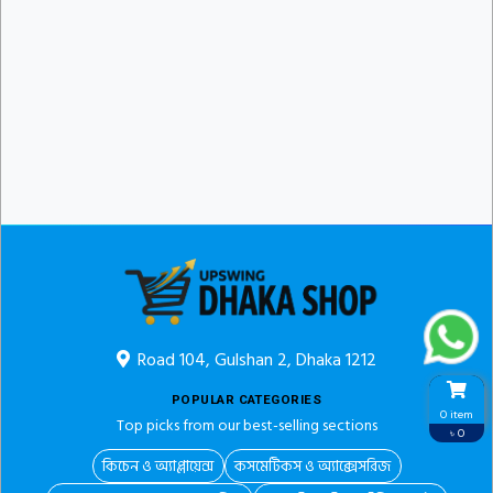
Road 104, Gulshan 2, Dhaka 1212
POPULAR CATEGORIES
0 item
Top picks from our best-selling sections
৳ 0
কিচেন ও অ্যাপ্লায়েন্স
কসমেটিকস ও অ্যাক্সেসরিজ