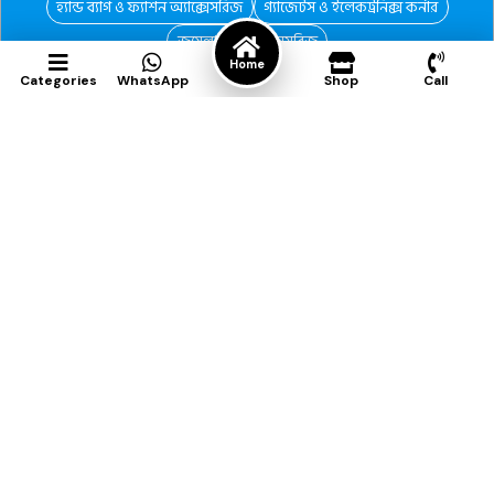
হ্যান্ড ব্যাগ ও ফ্যাশন অ্যাক্সেসরিজ
গ্যাজেটস ও ইলেকট্রনিক্স কর্নার
জুয়েলারি ও অ্যাক্সেসরিজ
Home
Categories
WhatsApp
Shop
Call
CONTACT & SOCIAL
Need help? We’re just one call away.
Call:
01552100350
Email:
upswingdhakashop@gmail.com
LEGAL PAGES
About us
Return Policy
Privacy Policy
Terms & Condition
Contact Us
© 2026. All rights reserved.
Design & Development by Biz Care IT