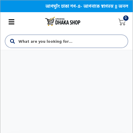
আপসুইং ঢাকা শপ-এ- আপনাকে স্বাগতম || অনলাইনে আস্থ
0