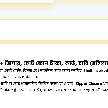
ইন + জিপার, ছোট ফোন
টাকা, কার্ড, চাবি
(মহিলা
য একটি ট্রেন্ডি, কিউট এবং স্টাইলিশ ছোট ব্যাগ। ইউনিক
Shell-Inspire
াশনেবল ও এলিগ্যান্ট টাচ।
ড, চাবি বা ছোট প্রয়োজনীয় জিনিস সহজে রাখা যায়।
Zipper Closure
থাক
গটি পারফেক্ট। কিউট ডিজাইন, হালকা ও সহজে বহনযোগ্য হওয়ায় এটি তরুণীদে