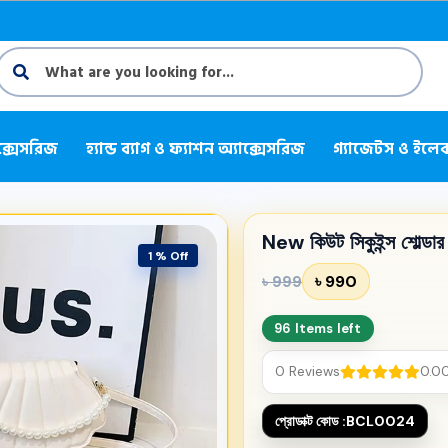
আপসুইং 
ক্সেসরিজ
হ্যান্ড ব্যাগ ও ফ্যাশন অ্যাক্সেসরিজ
গ্যাজেটস ও ইলেকট
New কিউট সিকুইন্স শোল্ডার 
1 % Off
৳ 990
৳ 999
96 Items left
0 Reviews
0.0
প্রোডাক্ট কোড :
BCL0024