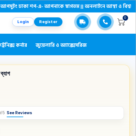
ঢাকা শপ-এ- আপনাকে স্বাগতম || অনলাইনে আস্থা ও বিশ্বস্ততার সাথে সা
0
Login
Register
্রনিক্স কর্নার
জুয়েলারি ও অ্যাক্সেসরিজ
ব্যাগ
0/5
See Reviews