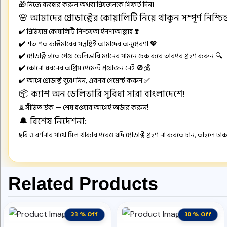
🎁 নিজে ব্যবহার করুন অথবা প্রিয়জনকে গিফট দিন।
🌸 আমাদের প্রোডাক্টের কোয়ালিটি নিয়ে থাকুন সম্পূর্ণ নিশ্চিন
✔️ প্রিমিয়াম কোয়ালিটি নিশ্চয়তা ইনশাআল্লাহ ❣️
✔️ শত শত কাস্টমারের সন্তুষ্টিই আমাদের অনুপ্রেরণা 💖
✔️ প্রোডাক্ট হাতে পেয়ে ডেলিভারি ম্যানের সামনে চেক করে তারপর গ্রহণ করুন 🔍
✔️ কোনো ধরনের অগ্রিম পেমেন্ট প্রয়োজন নেই 🚫💰
✔️ আগে প্রোডাক্ট বুঝে নিন, এরপর পেমেন্ট করুন ✅
📦 ক্যাশ অন ডেলিভারি সুবিধা সারা বাংলাদেশে!
⏳ সীমিত স্টক — শেষ হওয়ার আগেই অর্ডার করুন!
🔔 বিশেষ নির্দেশনা:
ছবি ও বর্ণনার সাথে মিল থাকার পরেও যদি প্রোডাক্ট গ্রহণ না করতে চান, তাহলে ঢ
Related Products
23 % Off
30 % Off