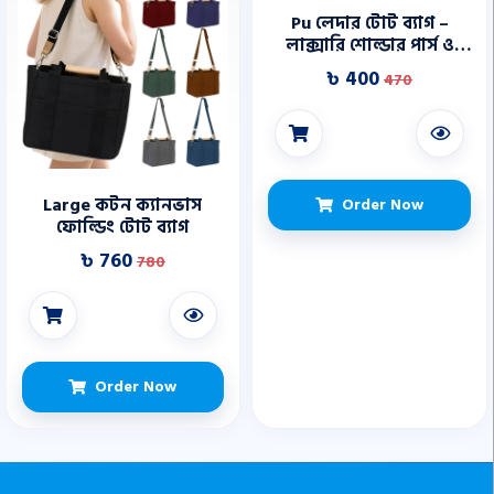
Pu লেদার টোট ব্যাগ –
লাক্সারি শোল্ডার পার্স ও
ওয়ালেট
৳ 400
470
Large কটন ক্যানভাস
Order Now
ফোল্ডিং টোট ব্যাগ
৳ 760
780
Order Now