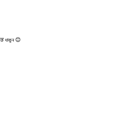
ন্ত
😊
থাকুন