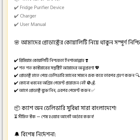
✔️ Fridge Purifier Device
✔️ Charger
✔️ User Manual
🌸 আমাদের প্রোডাক্টের কোয়ালিটি নিয়ে থাকুন সম্পূর্ণ নিশ্চি
✔️ প্রিমিয়াম কোয়ালিটি নিশ্চয়তা ইনশাআল্লাহ ❣️
✔️ শত শত কাস্টমারের সন্তুষ্টিই আমাদের অনুপ্রেরণা 💖
✔️ প্রোডাক্ট হাতে পেয়ে ডেলিভারি ম্যানের সামনে চেক করে তারপর গ্রহণ করুন 🔍
✔️ কোনো ধরনের অগ্রিম পেমেন্ট প্রয়োজন নেই 🚫💰
✔️ আগে প্রোডাক্ট বুঝে নিন, এরপর পেমেন্ট করুন ✅
📦 ক্যাশ অন ডেলিভারি সুবিধা সারা বাংলাদেশে!
⏳ সীমিত স্টক — শেষ হওয়ার আগেই অর্ডার করুন!
🔔 বিশেষ নির্দেশনা: