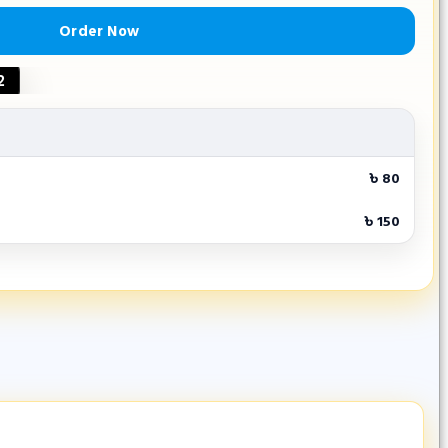
Order Now
2
৳ 80
৳ 150