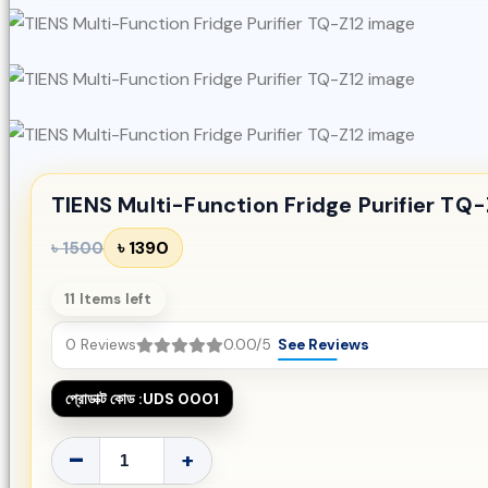
TIENS Multi-Function Fridge Purifier TQ-
৳ 1390
৳ 1500
11 Items left
0 Reviews
0.00/5
See Reviews
প্রোডাক্ট কোড :
UDS 0001
-
+