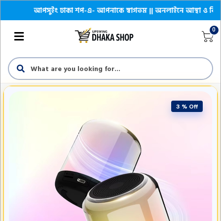
আপসুইং ঢাকা শপ-এ- আপনাকে স্বাগতম || অনলাইনে আস্থা ও বিশ্বস্ততার
0
3 % Off