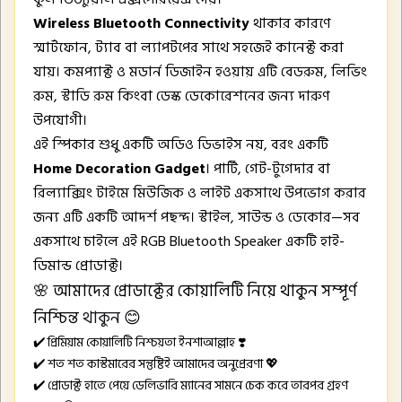
Wireless Bluetooth Connectivity
থাকার কারণে
স্মার্টফোন, ট্যাব বা ল্যাপটপের সাথে সহজেই কানেক্ট করা
যায়। কমপ্যাক্ট ও মডার্ন ডিজাইন হওয়ায় এটি বেডরুম, লিভিং
রুম, স্টাডি রুম কিংবা ডেস্ক ডেকোরেশনের জন্য দারুণ
উপযোগী।
এই স্পিকার শুধু একটি অডিও ডিভাইস নয়, বরং একটি
Home Decoration Gadget
। পার্টি, গেট-টুগেদার বা
রিল্যাক্সিং টাইমে মিউজিক ও লাইট একসাথে উপভোগ করার
জন্য এটি একটি আদর্শ পছন্দ। স্টাইল, সাউন্ড ও ডেকোর—সব
একসাথে চাইলে এই RGB Bluetooth Speaker একটি হাই-
ডিমান্ড প্রোডাক্ট।
🌸 আমাদের প্রোডাক্টের কোয়ালিটি নিয়ে থাকুন সম্পূর্ণ
নিশ্চিন্ত
থাকুন
😊
✔️ প্রিমিয়াম কোয়ালিটি নিশ্চয়তা ইনশাআল্লাহ ❣️
✔️ শত শত কাস্টমারের সন্তুষ্টিই আমাদের অনুপ্রেরণা 💖
✔️ প্রোডাক্ট হাতে পেয়ে ডেলিভারি ম্যানের সামনে চেক করে তারপর গ্রহণ