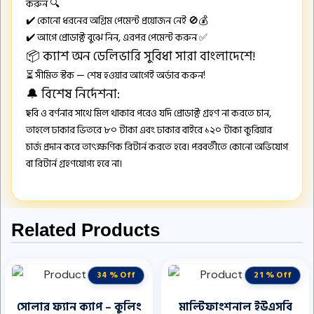
করুন 🔍
✔️ কোনো ধরনের অগ্রিম পেমেন্ট প্রয়োজন নেই 🚫💰
✔️ আগে প্রোডাক্ট বুঝে নিন, এরপর পেমেন্ট করুন ✅
📦 ক্যাশ অন ডেলিভারি সুবিধা সারা বাংলাদেশে!
⏳ সীমিত স্টক — শেষ হওয়ার আগেই অর্ডার করুন!
🔔 বিশেষ নির্দেশনা:
ছবি ও বর্ণনার সাথে মিল থাকার পরেও যদি প্রোডাক্ট গ্রহণ না করতে চান,
তাহলে ঢাকার ভিতরে ৮০ টাকা এবং ঢাকার বাইরে ১২০ টাকা কুরিয়ার
চার্জ প্রদান করে তাৎক্ষণিক রিটার্ন করতে হবে। পরবর্তীতে কোনো অভিযোগ
বা রিটার্ন গ্রহণযোগ্য হবে না।
Related Products
34 % Off
21 % Off
সোলার ফ্যান ক্যাপ – কুলিং
মাল্টিফাংশনাল ইউএসবি